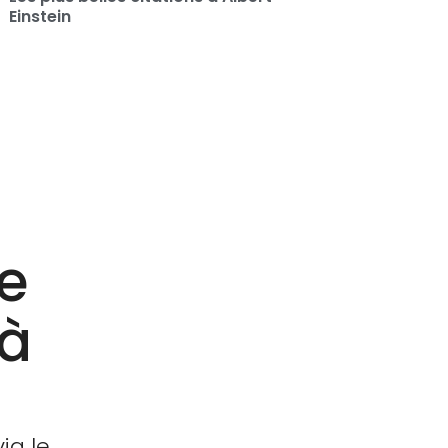
Einstein
e
 à
ia le