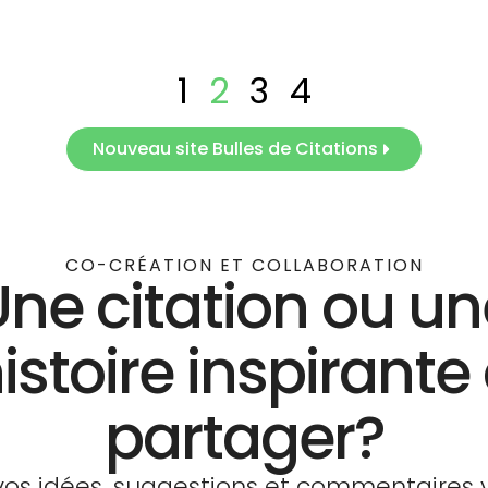
1
2
3
4
Nouveau site Bulles de Citations
CO-CRÉATION ET COLLABORATION
Une citation ou un
istoire inspirante
partager?
vos idées, suggestions et commentaires v