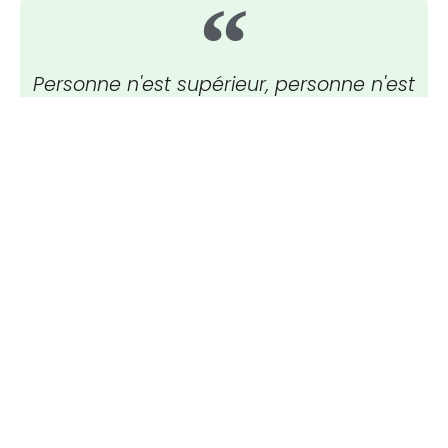
Personne n'est supérieur, personne n'est
inférieur, mais personne n'est égal à
quelqu'un d'autre non plus. Les gens
sont simplement uniques,
incomparables.
Osho