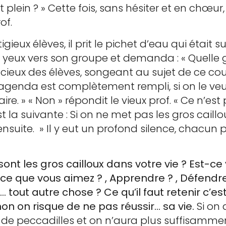
plein ? » Cette fois, sans hésiter et en chœur, 
of.
eux élèves, il prit le pichet d’eau qui était su
les yeux vers son groupe et demanda : « Quell
acieux des élèves, songeant au sujet de ce cou
agenda est complètement rempli, si on le veut
re. » « Non » répondit le vieux prof. « Ce n’est
la suivante : Si on ne met pas les gros caillo
 ensuite. » Il y eut un profond silence, chacu
s sont les gros cailloux dans votre vie ? Est-ce
re ce que vous aimez ? , Apprendre ? , Défendre
 tout autre chose ? Ce qu’il faut retenir c’e
non on risque de ne pas réussir… sa vie.
Si on 
vie de peccadilles et on n’aura plus suffisam