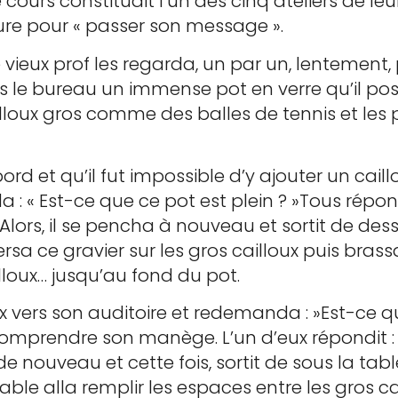
rs constituait l’un des cinq ateliers de leur
ure pour « passer son message ».
ieux prof les regarda, un par un, lentement, pui
ous le bureau un immense pot en verre qu’il pos
illoux gros comme des balles de tennis et les
rd et qu’il fut impossible d’y ajouter un caill
 : « Est-ce que ce pot est plein ? »Tous répondi
 Alors, il se pencha à nouveau et sortit de des
 versa ce gravier sur les gros cailloux puis br
ailloux… jusqu’au fond du pot.
x vers son auditoire et redemanda : »Est-ce que
mprendre son manège. L’un d’eux répondit : « 
 de nouveau et cette fois, sortit de sous la tab
 sable alla remplir les espaces entre les gros ca