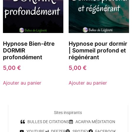
Hypnose Bien-être
Hypnose pour dormir
DORMIR
| Sommeil profond et
profondément
régénérant
5,00
€
5,00
€
Ajouter au panier
Ajouter au panier
Sites inspirants
BULLES DE CITATIONS
ACARYA MÉDITATION
YOUTUBE
DEEZER
SPOTIFY
FACEBOOK