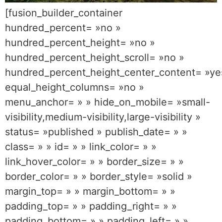
[fusion_builder_container
hundred_percent= »no »
hundred_percent_height= »no »
hundred_percent_height_scroll= »no »
hundred_percent_height_center_content= »ye
equal_height_columns= »no »
menu_anchor= » » hide_on_mobile= »small-
visibility,medium-visibility,large-visibility »
status= »published » publish_date= » »
class= » » id= » » link_color= » »
link_hover_color= » » border_size= » »
border_color= » » border_style= »solid »
margin_top= » » margin_bottom= » »
padding_top= » » padding_right= » »
padding_bottom= » » padding_left= » »