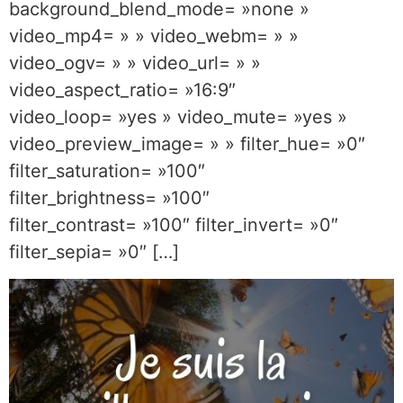
background_blend_mode= »none »
video_mp4= » » video_webm= » »
video_ogv= » » video_url= » »
video_aspect_ratio= »16:9″
video_loop= »yes » video_mute= »yes »
video_preview_image= » » filter_hue= »0″
filter_saturation= »100″
filter_brightness= »100″
filter_contrast= »100″ filter_invert= »0″
filter_sepia= »0″ […]