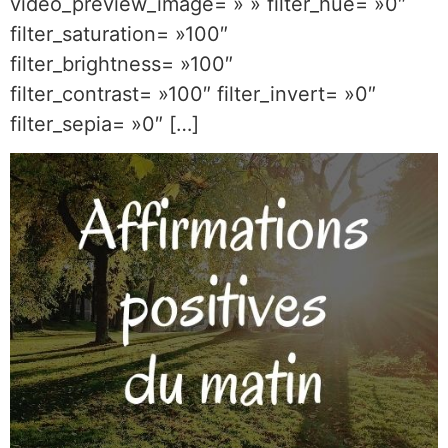
video_preview_image= » » filter_hue= »0″
filter_saturation= »100″
filter_brightness= »100″
filter_contrast= »100″ filter_invert= »0″
filter_sepia= »0″ […]