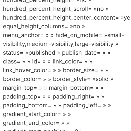
hundred_percent_height_scroll= »no »
hundred_percent_height_center_content= »ye
equal_height_columns= »no »
menu_anchor= » » hide_on_mobile= »small-
visibility,medium-visibility,large-visibility »
status= »published » publish_date= » »
class= » » id= » » link_color= » »
link_hover_color= » » border_size= » »
border_color= » » border_style= »solid »
margin_top= » » margin_bottom= » »
padding_top= » » padding_right= » »
padding_bottom= » » padding_left= » »
gradient_start_color= » »
gradient_end_color= » »