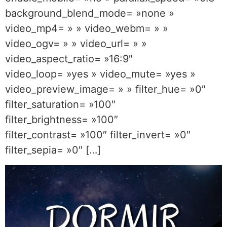
background_blend_mode= »none »
video_mp4= » » video_webm= » »
video_ogv= » » video_url= » »
video_aspect_ratio= »16:9″
video_loop= »yes » video_mute= »yes »
video_preview_image= » » filter_hue= »0″
filter_saturation= »100″
filter_brightness= »100″
filter_contrast= »100″ filter_invert= »0″
filter_sepia= »0″ […]