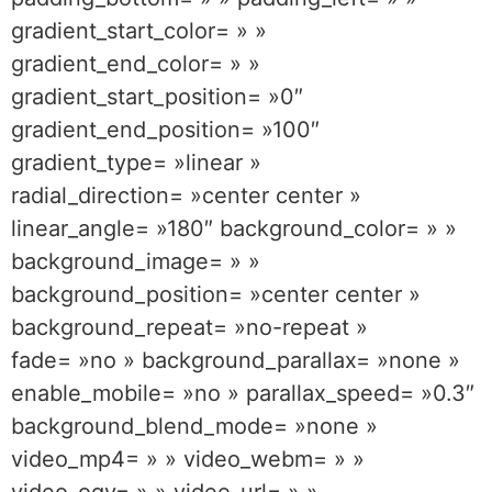
gradient_start_color= » »
gradient_end_color= » »
gradient_start_position= »0″
gradient_end_position= »100″
gradient_type= »linear »
radial_direction= »center center »
linear_angle= »180″ background_color= » »
background_image= » »
background_position= »center center »
background_repeat= »no-repeat »
fade= »no » background_parallax= »none »
enable_mobile= »no » parallax_speed= »0.3″
background_blend_mode= »none »
video_mp4= » » video_webm= » »
video_ogv= » » video_url= » »