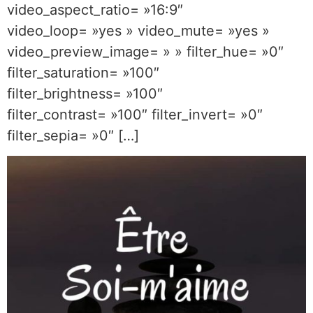
video_aspect_ratio= »16:9″
video_loop= »yes » video_mute= »yes »
video_preview_image= » » filter_hue= »0″
filter_saturation= »100″
filter_brightness= »100″
filter_contrast= »100″ filter_invert= »0″
filter_sepia= »0″ […]