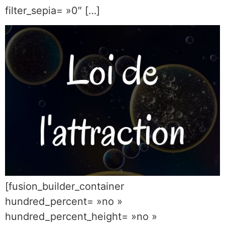
filter_sepia= »0″ […]
[fusion_builder_container
hundred_percent= »no »
hundred_percent_height= »no »