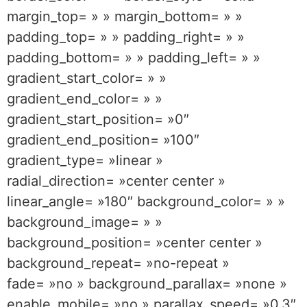
margin_top= » » margin_bottom= » »
padding_top= » » padding_right= » »
padding_bottom= » » padding_left= » »
gradient_start_color= » »
gradient_end_color= » »
gradient_start_position= »0″
gradient_end_position= »100″
gradient_type= »linear »
radial_direction= »center center »
linear_angle= »180″ background_color= » »
background_image= » »
background_position= »center center »
background_repeat= »no-repeat »
fade= »no » background_parallax= »none »
enable_mobile= »no » parallax_speed= »0.3″