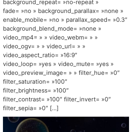
background_repeat= »no-repeat »
fade= »no » background_parallax= »none »
enable_mobile= »no » parallax_speed= »0.3″
background_blend_mode= »none »
video_mp4= » » video_webm= » »
video_ogv= » » video_url= » »
video_aspect_ratio= »16:9″
video_loop= »yes » video_mute= »yes »
video_preview_image= » » filter_hue= »0″
filter_saturation= »100″
filter_brightness= »100″
filter_contrast= »100″ filter_invert= »0″
filter_sepia= »0″ […]