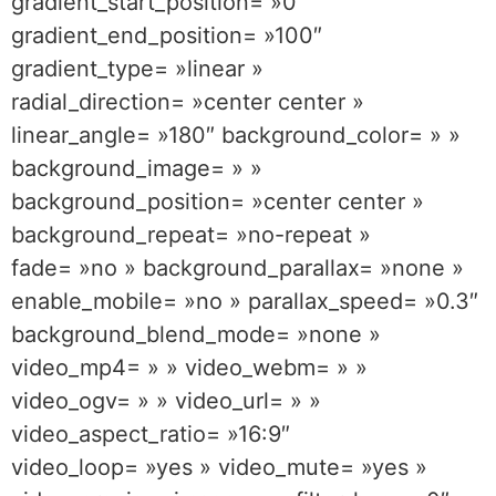
gradient_start_position= »0″
gradient_end_position= »100″
gradient_type= »linear »
radial_direction= »center center »
linear_angle= »180″ background_color= » »
background_image= » »
background_position= »center center »
background_repeat= »no-repeat »
fade= »no » background_parallax= »none »
enable_mobile= »no » parallax_speed= »0.3″
background_blend_mode= »none »
video_mp4= » » video_webm= » »
video_ogv= » » video_url= » »
video_aspect_ratio= »16:9″
video_loop= »yes » video_mute= »yes »