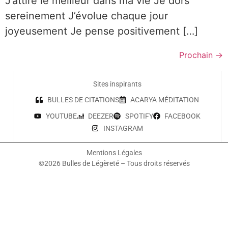
J’attire le meilleur dans ma vie Je dors
sereinement J’évolue chaque jour
joyeusement Je pense positivement […]
Prochain
→
Sites inspirants
BULLES DE CITATIONS
ACARYA MÉDITATION
YOUTUBE
DEEZER
SPOTIFY
FACEBOOK
INSTAGRAM
Mentions Légales
©2026 Bulles de Légèreté – Tous droits réservés